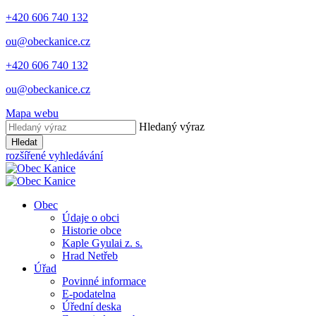
+420 606 740 132
ou@obeckanice.cz
+420 606 740 132
ou@obeckanice.cz
Mapa webu
Hledaný výraz
Hledat
rozšířené vyhledávání
Obec
Údaje o obci
Historie obce
Kaple Gyulai z. s.
Hrad Netřeb
Úřad
Povinné informace
E-podatelna
Úřední deska