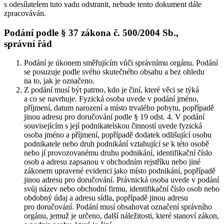
s odesílatelem tuto vadu odstranit, nebude tento dokument dále
zpracováván.
Podání podle § 37 zákona č. 500/2004 Sb.,
správní řád
Podání je úkonem směřujícím vůči správnímu orgánu. Podání
se posuzuje podle svého skutečného obsahu a bez ohledu
na to, jak je označeno.
Z podání musí být patrno, kdo je činí, které věci se týká
a co se navrhuje. Fyzická osoba uvede v podání jméno,
příjmení, datum narození a místo trvalého pobytu, popřípadě
jinou adresu pro doručování podle § 19 odst. 4. V podání
souvisejícím s její podnikatelskou činností uvede fyzická
osoba jméno a příjmení, popřípadě dodatek odlišující osobu
podnikatele nebo druh podnikání vztahující se k této osobě
nebo jí provozovanému druhu podnikání, identifikační číslo
osob a adresu zapsanou v obchodním rejstříku nebo jiné
zákonem upravené evidenci jako místo podnikání, popřípadě
jinou adresu pro doručování. Právnická osoba uvede v podání
svůj název nebo obchodní firmu, identifikační číslo osob nebo
obdobný údaj a adresu sídla, popřípadě jinou adresu
pro doručování. Podání musí obsahovat označení správního
orgánu, jemuž je určeno, další náležitosti, které stanoví zákon,