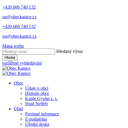
+420 606 740 132
ou@obeckanice.cz
+420 606 740 132
ou@obeckanice.cz
Mapa webu
Hledaný výraz
Hledat
rozšířené vyhledávání
Obec
Údaje o obci
Historie obce
Kaple Gyulai z. s.
Hrad Netřeb
Úřad
Povinné informace
E-podatelna
Úřední deska