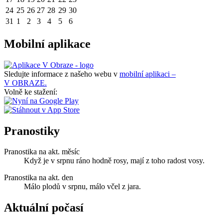
24
25
26
27
28
29
30
31
1
2
3
4
5
6
Mobilní aplikace
Sledujte informace z našeho webu v
mobilní aplikaci –
V OBRAZE.
Volně ke stažení:
Pranostiky
Pranostika na akt. měsíc
Když je v srpnu ráno hodně rosy, mají z toho radost vosy.
Pranostika na akt. den
Málo plodů v srpnu, málo včel z jara.
Aktuální počasí