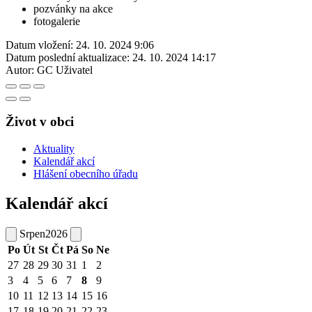
pozvánky na akce
fotogalerie
Datum vložení:
24. 10. 2024 9:06
Datum poslední aktualizace:
24. 10. 2024 14:17
Autor:
GC Uživatel
Život v obci
Aktuality
Kalendář akcí
Hlášení obecního úřadu
Kalendář akcí
Srpen
2026
Po
Út
St
Čt
Pá
So
Ne
27
28
29
30
31
1
2
3
4
5
6
7
8
9
10
11
12
13
14
15
16
17
18
19
20
21
22
23