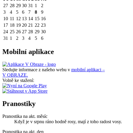
27
28
29
30
31
1
2
3
4
5
6
7
8
9
10
11
12
13
14
15
16
17
18
19
20
21
22
23
24
25
26
27
28
29
30
31
1
2
3
4
5
6
Mobilní aplikace
Sledujte informace z našeho webu v
mobilní aplikaci –
V OBRAZE.
Volně ke stažení:
Pranostiky
Pranostika na akt. měsíc
Když je v srpnu ráno hodně rosy, mají z toho radost vosy.
Pranostika na akt. den