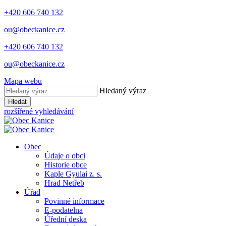
+420 606 740 132
ou@obeckanice.cz
+420 606 740 132
ou@obeckanice.cz
Mapa webu
Hledaný výraz
Hledat
rozšířené vyhledávání
Obec
Údaje o obci
Historie obce
Kaple Gyulai z. s.
Hrad Netřeb
Úřad
Povinné informace
E-podatelna
Úřední deska