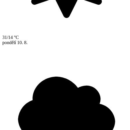
31/14 °C
pondělí
10. 8.