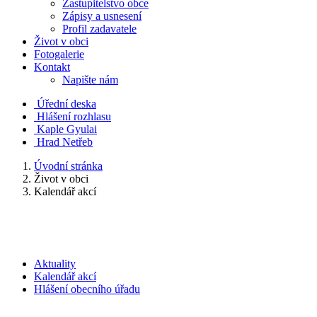
Zastupitelstvo obce
Zápisy a usnesení
Profil zadavatele
Život v obci
Fotogalerie
Kontakt
Napište nám
Úřední deska
Hlášení rozhlasu
Kaple Gyulai
Hrad Netřeb
Úvodní stránka
Život v obci
Kalendář akcí
Aktuality
Kalendář akcí
Hlášení obecního úřadu